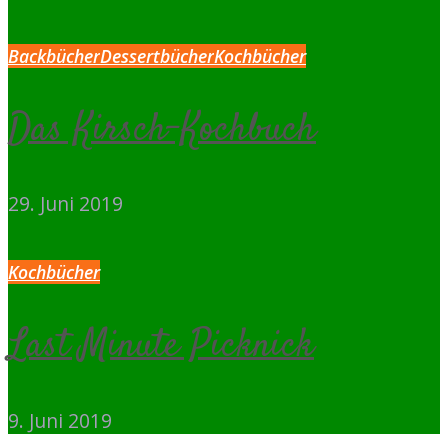
Backbücher
Dessertbücher
Kochbücher
Das Kirsch-Kochbuch
29. Juni 2019
Kochbücher
Last Minute Picknick
9. Juni 2019