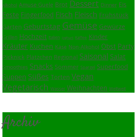
Dessert
Brot
Eis
Amuse Guele
Dinner
Alkohol
Fisch
Fleisch
Feste
Fingerfood
Frühstück
Gemüse
Geburtstag
Gewürze
Garten
Hochzeit
Kinder
Grillen
Italien
Kaffee
Joghurt
Kräuter
Kuchen
Obst
Party
Käse
Non-Alkohol
Saisonal
Salat
Picknick
Regional
Plätzchen
Snacks
Superfood
Sommer
Smoothies
Spargel
Vegan
Süßes
Suppen
Torten
Vegetarisch
Weihnachten
Wasser
Weltweit
Archiv