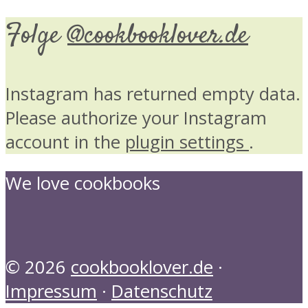
Folge
@cookbooklover.de
Instagram has returned empty data.
Please authorize your Instagram
account in the
plugin settings
.
We love cookbooks
© 2026
cookbooklover.de
·
Impressum
·
Datenschutz