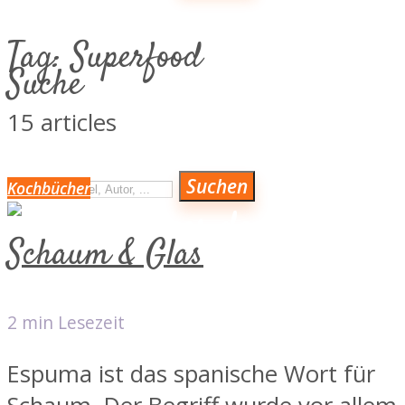
KOCH- & BACKBÜCHER
Tag:
Superfood
KULINARISCH AUF REISEN
Suche
MAGAZIN & NEWS
15 articles
ÜBER MICH
LINKS VON HERZEN
Suchen
Kochbücher
VERLAGE
Schaum & Glas
VERLAGE
2 min Lesezeit
Espuma ist das spanische Wort für