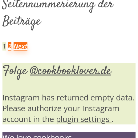
Seitennummerierung der
Beiträge
1
2
Next
Folge
@cookbooklover.de
Instagram has returned empty data.
Please authorize your Instagram
account in the
plugin settings
.
We love cookbooks