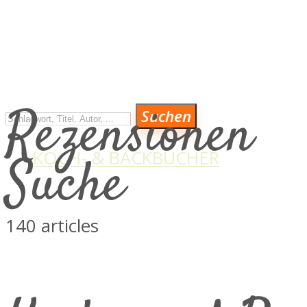
SUCHE
Rezensionen
Suchen
KOCH- & BACKBÜCHER
Suche
KULINARISCH AUF REISEN
MAGAZIN & NEWS
140 articles
ÜBER MICH
LINKS VON HERZEN
VERLAGE