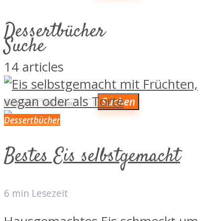
KOCH- & BACKBÜCHER
Dessertbücher
KULINARISCH AUF REISEN
Suche
MAGAZIN & NEWS
14 articles
ÜBER MICH
LINKS VON HERZEN
Suchen
VERLAGE
Dessertbücher
Bestes Eis selbstgemacht
VERLAGE
6 min Lesezeit