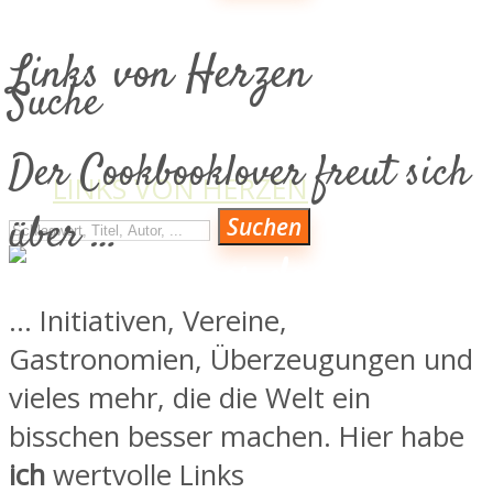
KOCH- & BACKBÜCHER
Links von Herzen
KULINARISCH AUF REISEN
Suche
MAGAZIN & NEWS
ÜBER MICH
Der Cookbooklover freut sich
LINKS VON HERZEN
über …
Suchen
VERLAGE
… Initiativen, Vereine,
Gastronomien, Überzeugungen und
VERLAGE
vieles mehr, die die Welt ein
bisschen besser machen. Hier habe
ich
wertvolle Links