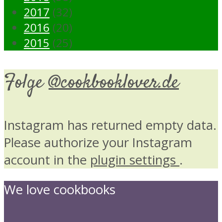
2017
(32)
2016
(20)
2015
(25)
Folge
@cookbooklover.de
Instagram has returned empty data.
Please authorize your Instagram
account in the
plugin settings
.
We love cookbooks