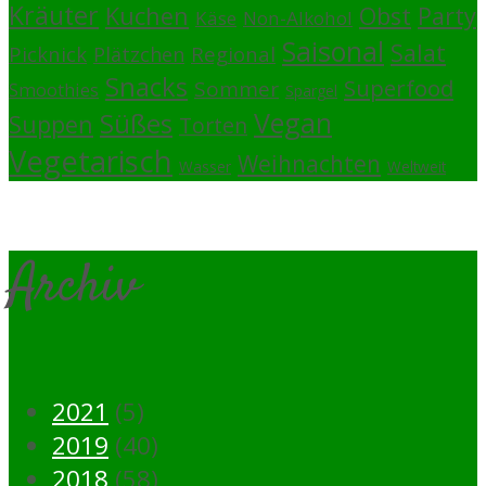
Kräuter
Kuchen
Obst
Party
Käse
Non-Alkohol
Saisonal
Salat
Picknick
Regional
Plätzchen
Snacks
Superfood
Sommer
Smoothies
Spargel
Vegan
Süßes
Suppen
Torten
Vegetarisch
Weihnachten
Wasser
Weltweit
Archiv
2021
(5)
2019
(40)
2018
(58)