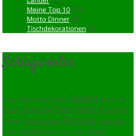
Länder
(15)
Meine Top 10
(12)
Motto Dinner
(6)
Tischdekorationen
(4)
Schlagwörter
Dessert
Brot
Eis
Amuse Guele
Dinner
Alkohol
Fisch
Fleisch
Feste
Fingerfood
Frühstück
Gemüse
Geburtstag
Gewürze
Garten
Hochzeit
Kinder
Grillen
Italien
Kaffee
Joghurt