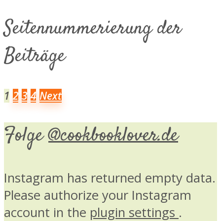
Seitennummerierung der
Beiträge
1
2
3
4
Next
Folge
@cookbooklover.de
Instagram has returned empty data.
Please authorize your Instagram
account in the
plugin settings
.