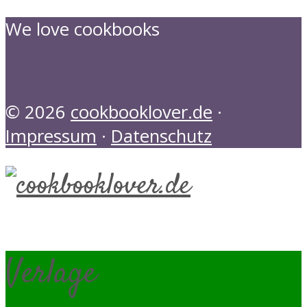
We love cookbooks
© 2026
cookbooklover.de
·
Impressum
·
Datenschutz
Verlage