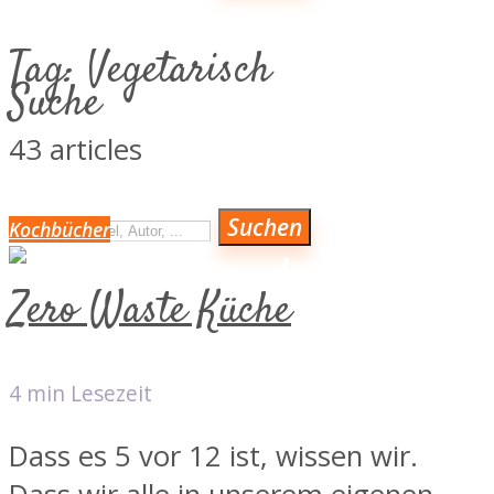
KOCH- & BACKBÜCHER
Tag:
Vegetarisch
KULINARISCH AUF REISEN
Suche
MAGAZIN & NEWS
43 articles
ÜBER MICH
LINKS VON HERZEN
Suchen
Kochbücher
VERLAGE
Zero Waste Küche
VERLAGE
4 min Lesezeit
Dass es 5 vor 12 ist, wissen wir.