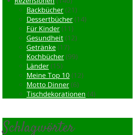
Rezensionen
(140)
Backbücher
(21)
Dessertbücher
(14)
Für Kinder
(11)
Gesundheit
(12)
Getränke
(17)
Kochbücher
(99)
Länder
(15)
Meine Top 10
(12)
Motto Dinner
(6)
Tischdekorationen
(4)
Schlagwörter