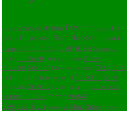
Dessert
Brot
Eis
Amuse Guele
Dinner
Alkohol
Fisch
Fleisch
Feste
Fingerfood
Frühstück
Gemüse
Geburtstag
Gewürze
Garten
Hochzeit
Kinder
Grillen
Italien
Kaffee
Joghurt
Kräuter
Kuchen
Obst
Party
Käse
Non-Alkohol
Saisonal
Salat
Picknick
Regional
Plätzchen
Snacks
Superfood
Sommer
Smoothies
Spargel
Vegan
Süßes
Suppen
Torten
Vegetarisch
Weihnachten
Wasser
Weltweit