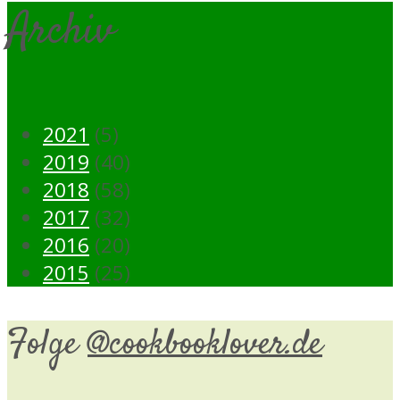
Archiv
2021
(5)
2019
(40)
2018
(58)
2017
(32)
2016
(20)
2015
(25)
Folge
@cookbooklover.de