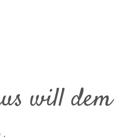
us will dem
n