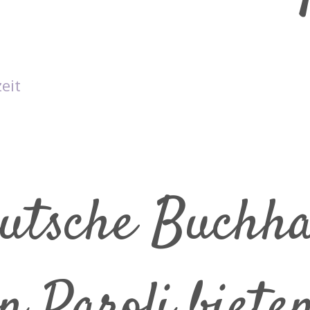
eit
eutsche Buchha
 Paroli biete