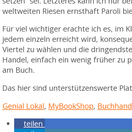
setzen“ sei. Letzteres kann ich nur b
weltweiten Riesen ernsthaft Paroli bi
Für viel wichtiger erachte ich es, im
jedem einzeln erreicht wird, konseq
Viertel zu wählen und die dringendste
Handel, einfach ein wenig früher zu p
am Buch.
Das hier sind unterstützenswerte Pla
Genial Lokal
,
MyBookShop
,
Buchhand
teilen