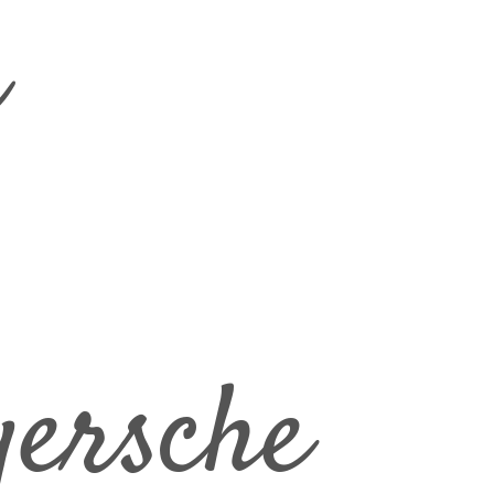
m
ersche