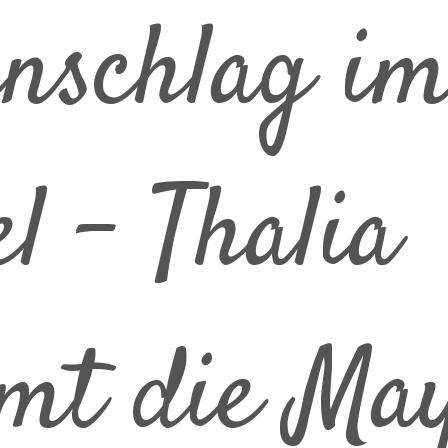
nschlag i
l – Thalia
t die May