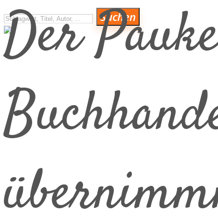
Der Pauke
Suchen
Buchhande
VERLAGE
übernimmm